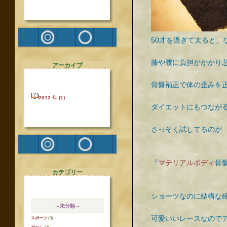
50才を過ぎて太ると、
膝や腰に負担がかかり
アーカイブ
骨盤補正で体の歪みを
2012 年 (1)
ダイエットにもつなが
さっそく試してるのが
『
マテリアルボディ
骨
カテゴリー
ショーツなのに結構な
～未分類～
可愛いいレースなので
スポーツ
(0)