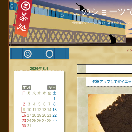
このショーツ
骨盤矯正ショーツを履いて姿勢を良くし、さ
オ
2026年 8月
代謝アップしてダイエッ
日
月
火
水
木
金
土
1
2
3
4
5
6
7
8
9
10
11
12
13
14
15
16
17
18
19
20
21
22
23
24
25
26
27
28
29
30
31