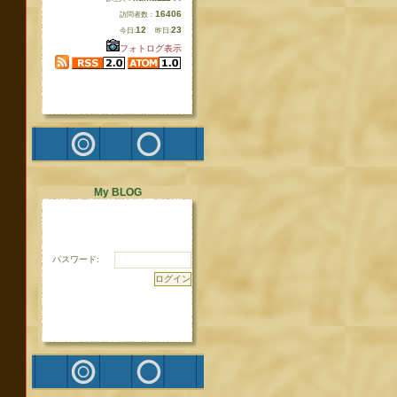
16406
訪問者数：
12
23
今日:
昨日:
フォトログ表示
My BLOG
パスワード: