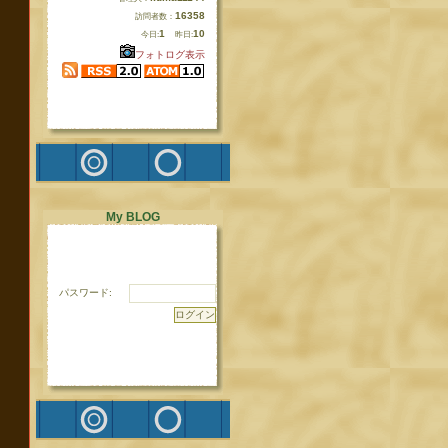
16358
訪問者数：
1
10
今日:
昨日:
フォトログ表示
My BLOG
パスワード: