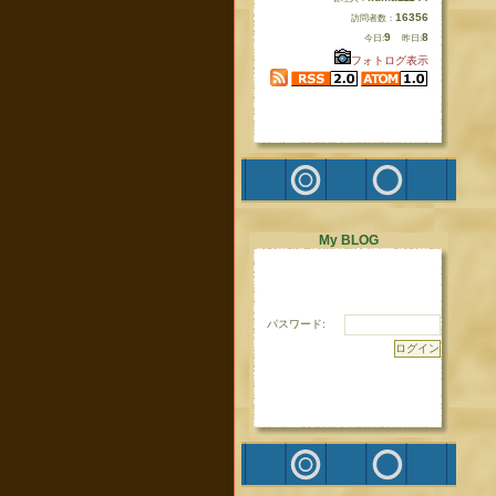
16356
訪問者数：
9
8
今日:
昨日:
フォトログ表示
My BLOG
パスワード: